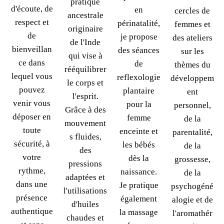
pratique
d'écoute, de
en
cercles de
ancestrale
respect et
périnatalité,
femmes et
originaire
de
je propose
des ateliers
de l'Inde
bienveillan
des séances
sur les
qui vise à
ce dans
de
thèmes du
rééquilibrer
lequel vous
reflexologie
développem
le corps et
pouvez
plantaire
ent
l'esprit.
venir vous
pour la
personnel,
Grâce à des
déposer en
femme
de la
mouvement
toute
enceinte et
parentalité,
s fluides,
sécurité, à
les bébés
de la
des
votre
dès la
grossesse,
pressions
rythme,
naissance.
de la
adaptées et
dans une
Je pratique
psychogéné
l'utilisations
présence
également
alogie et de
d'huiles
authentique
la massage
l'aromathér
chaudes et