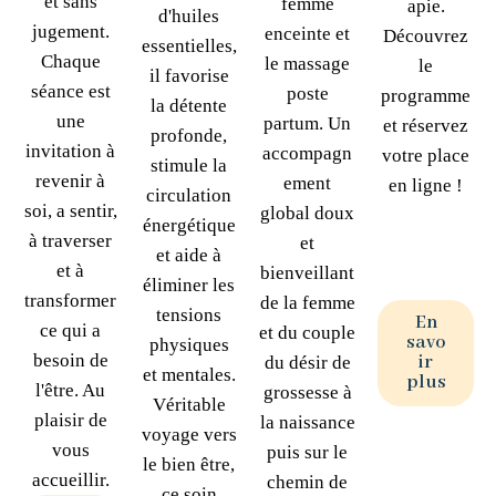
et sans
femme
apie.
d'huiles
jugement.
enceinte et
Découvrez
essentielles,
Chaque
le massage
le
il favorise
séance est
poste
programme
la détente
une
partum. Un
et réservez
profonde,
invitation à
accompagn
votre place
stimule la
revenir à
ement
en ligne !
circulation
soi, a sentir,
global doux
énergétique
à traverser
et
et aide à
et à
bienveillant
éliminer les
transformer
de la femme
tensions
En
ce qui a
et du couple
savo
physiques
besoin de
ir
du désir de
et mentales.
plus
l'être. Au
grossesse à
Véritable
plaisir de
la naissance
voyage vers
vous
puis sur le
le bien être,
accueillir.
chemin de
ce soin