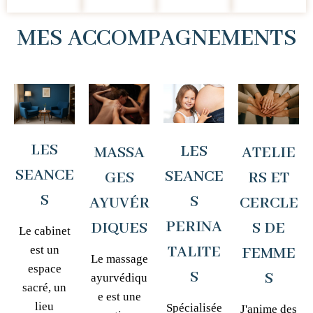
MES ACCOMPAGNEMENTS
LES
LES
MASSA
ATELIE
SEANCE
SEANCE
GES
RS ET
S
S
AYUVÉR
CERCLE
PERINA
DIQUES
S DE
Le cabinet
TALITE
est un
FEMME
Le massage
espace
S
S
ayurvédiqu
sacré, un
e est une
lieu
Spécialisée
J'anime des