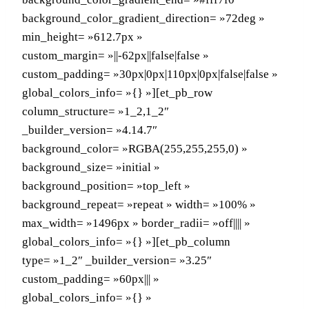
background_color_gradient_direction= »72deg »
min_height= »612.7px »
custom_margin= »||-62px||false|false »
custom_padding= »30px|0px|110px|0px|false|false »
global_colors_info= »{} »][et_pb_row
column_structure= »1_2,1_2″
_builder_version= »4.14.7″
background_color= »RGBA(255,255,255,0) »
background_size= »initial »
background_position= »top_left »
background_repeat= »repeat » width= »100% »
max_width= »1496px » border_radii= »off|||| »
global_colors_info= »{} »][et_pb_column
type= »1_2″ _builder_version= »3.25″
custom_padding= »60px||| »
global_colors_info= »{} »