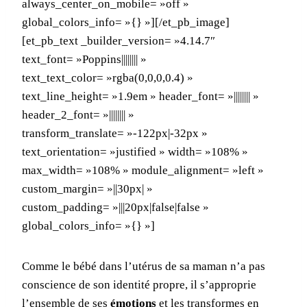
always_center_on_mobile= »off »
global_colors_info= »{} »][/et_pb_image]
[et_pb_text _builder_version= »4.14.7″
text_font= »Poppins|||||||| »
text_text_color= »rgba(0,0,0,0.4) »
text_line_height= »1.9em » header_font= »|||||||| »
header_2_font= »|||||||| »
transform_translate= »-122px|-32px »
text_orientation= »justified » width= »108% »
max_width= »108% » module_alignment= »left »
custom_margin= »||30px| »
custom_padding= »|||20px|false|false »
global_colors_info= »{} »]
Comme le bébé dans l’utérus de sa maman n’a pas
conscience de son identité propre, il s’approprie
l’ensemble de ses
émotions
et les transformes en