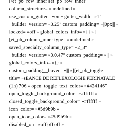
[/et_pb_row_inner][et_pb_row_inner
column_structure= »undefined »
use_custom_gutter= »on » gutter_width= »1″
_builder_version= »3.25″ custom_padding= »||0px||| »
locked= »off » global_colors_info= »{} »]
[et_pb_column_inner type= »undefined »
saved_specialty_column_type= »2_3″
_builder_version= »3.0.47″ custom_padding= »||| »
global_colors_info= »{} »
custom_padding__hover= »||| »][et_pb_toggle
title= »sEANCE DE REFLEXOLOGIE PERINATALE
(1h) 70€ » open_toggle_text_color= »#424146″
open_toggle_background_color= »#ffffff »
closed_toggle_background_color= »#ffffff »
icon_color= »#5d9b9b »
open_icon_color= »#5d9b9b »
disabled_on= »off|off|off »