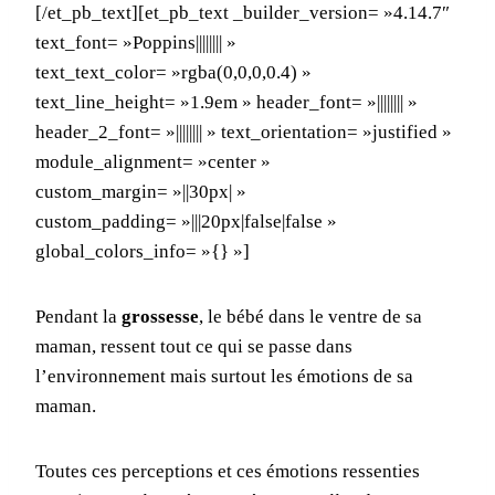
[/et_pb_text][et_pb_text _builder_version= »4.14.7″
text_font= »Poppins|||||||| »
text_text_color= »rgba(0,0,0,0.4) »
text_line_height= »1.9em » header_font= »|||||||| »
header_2_font= »|||||||| » text_orientation= »justified »
module_alignment= »center »
custom_margin= »||30px| »
custom_padding= »|||20px|false|false »
global_colors_info= »{} »]
Pendant la
grossesse
, le bébé dans le ventre de sa
maman, ressent tout ce qui se passe dans
l’environnement mais surtout les émotions de sa
maman.
Toutes ces perceptions et ces émotions ressenties