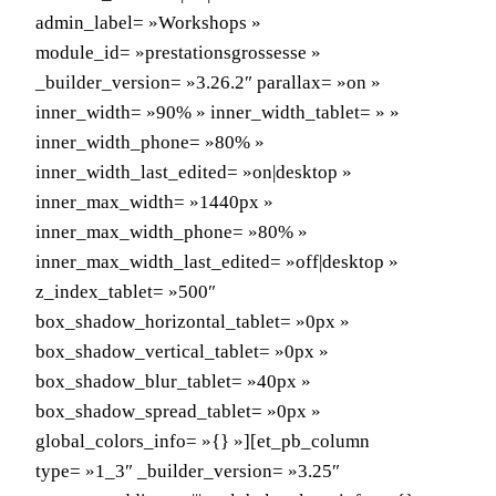
admin_label= »Workshops »
module_id= »prestationsgrossesse »
_builder_version= »3.26.2″ parallax= »on »
inner_width= »90% » inner_width_tablet= » »
inner_width_phone= »80% »
inner_width_last_edited= »on|desktop »
inner_max_width= »1440px »
inner_max_width_phone= »80% »
inner_max_width_last_edited= »off|desktop »
z_index_tablet= »500″
box_shadow_horizontal_tablet= »0px »
box_shadow_vertical_tablet= »0px »
box_shadow_blur_tablet= »40px »
box_shadow_spread_tablet= »0px »
global_colors_info= »{} »][et_pb_column
type= »1_3″ _builder_version= »3.25″