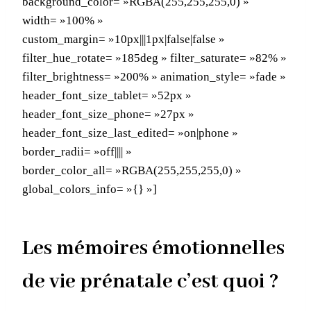
background_color= »RGBA(255,255,255,0) »
width= »100% »
custom_margin= »10px|||1px|false|false »
filter_hue_rotate= »185deg » filter_saturate= »82% »
filter_brightness= »200% » animation_style= »fade »
header_font_size_tablet= »52px »
header_font_size_phone= »27px »
header_font_size_last_edited= »on|phone »
border_radii= »off|||| »
border_color_all= »RGBA(255,255,255,0) »
global_colors_info= »{} »]
Les mémoires émotionnelles
de vie prénatale c’est quoi ?