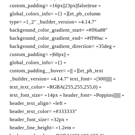
custom_padding= »16px||23px||false|true »
global_colors_info= »{} »][et_pb_column
type= »1_2″ _builder_version= »4.14.7″
background_color_gradient_start= »#ff6a88″
background_color_gradient_end= »#ff99ac »
background_color_gradient_direction= »35deg »
custom_padding= »|60px|| »
global_colors_info= »{} »
custom_padding__hover= »||| »][et_pb_text
_builder_version= »4.14.7″ text_font= »|300||||||| »
text_text_color= »RGBA(255,255,255,0) »
text_font_size= »14px » header_font= »Poppins|||||||| »
header_text_align= »left »
header_text_color= »#333333″
header_font_size= »32px »
header_line_height= »1.2em »