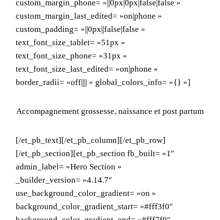
custom_margin_phone= »||0px|0px|false|false »
custom_margin_last_edited= »on|phone »
custom_padding= »||0px||false|false »
text_font_size_tablet= »51px »
text_font_size_phone= »31px »
text_font_size_last_edited= »on|phone »
border_radii= »off|||| » global_colors_info= »{} »]
Accompagnement grossesse, naissance et post partum
[/et_pb_text][/et_pb_column][/et_pb_row]
[/et_pb_section][et_pb_section fb_built= »1″
admin_label= »Hero Section »
_builder_version= »4.14.7″
use_background_color_gradient= »on »
background_color_gradient_start= »#fff3f0″
background_color_gradient_end= »#fff7f0″