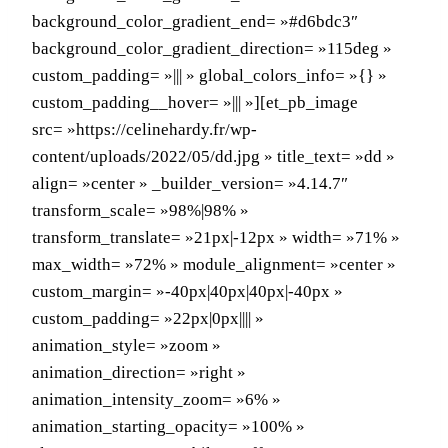
background_color_gradient_end= »#d6bdc3″
background_color_gradient_direction= »115deg »
custom_padding= »||| » global_colors_info= »{} »
custom_padding__hover= »||| »][et_pb_image
src= »https://celinehardy.fr/wp-
content/uploads/2022/05/dd.jpg » title_text= »dd »
align= »center » _builder_version= »4.14.7″
transform_scale= »98%|98% »
transform_translate= »21px|-12px » width= »71% »
max_width= »72% » module_alignment= »center »
custom_margin= »-40px|40px|40px|-40px »
custom_padding= »22px|0px|||| »
animation_style= »zoom »
animation_direction= »right »
animation_intensity_zoom= »6% »
animation_starting_opacity= »100% »