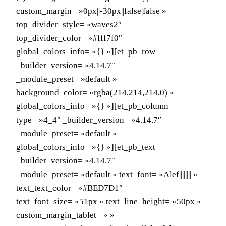
custom_margin= »0px||-30px||false|false »
top_divider_style= »waves2″
top_divider_color= »#fff7f0″
global_colors_info= »{} »][et_pb_row
_builder_version= »4.14.7″
_module_preset= »default »
background_color= »rgba(214,214,214,0) »
global_colors_info= »{} »][et_pb_column
type= »4_4″ _builder_version= »4.14.7″
_module_preset= »default »
global_colors_info= »{} »][et_pb_text
_builder_version= »4.14.7″
_module_preset= »default » text_font= »Alef|||||||| »
text_text_color= »#BED7D1″
text_font_size= »51px » text_line_height= »50px »
custom_margin_tablet= » »