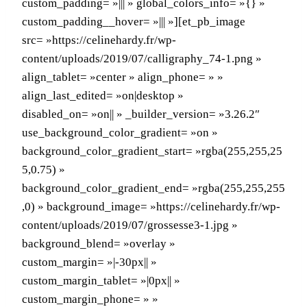
custom_padding= »||| » global_colors_info= »{} »
custom_padding__hover= »||| »][et_pb_image
src= »https://celinehardy.fr/wp-
content/uploads/2019/07/calligraphy_74-1.png »
align_tablet= »center » align_phone= » »
align_last_edited= »on|desktop »
disabled_on= »on|| » _builder_version= »3.26.2″
use_background_color_gradient= »on »
background_color_gradient_start= »rgba(255,255,25
5,0.75) »
background_color_gradient_end= »rgba(255,255,255
,0) » background_image= »https://celinehardy.fr/wp-
content/uploads/2019/07/grossesse3-1.jpg »
background_blend= »overlay »
custom_margin= »|-30px|| »
custom_margin_tablet= »|0px|| »
custom_margin_phone= » »