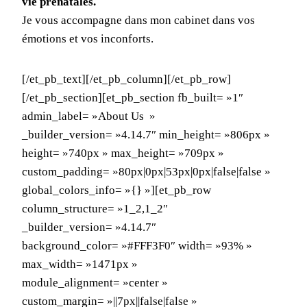
vie prénatales.
Je vous accompagne dans mon cabinet dans vos
émotions et vos inconforts.
[/et_pb_text][/et_pb_column][/et_pb_row]
[/et_pb_section][et_pb_section fb_built= »1″
admin_label= »About Us »
_builder_version= »4.14.7″ min_height= »806px »
height= »740px » max_height= »709px »
custom_padding= »80px|0px|53px|0px|false|false »
global_colors_info= »{} »][et_pb_row
column_structure= »1_2,1_2″
_builder_version= »4.14.7″
background_color= »#FFF3F0″ width= »93% »
max_width= »1471px »
module_alignment= »center »
custom_margin= »||7px||false|false »