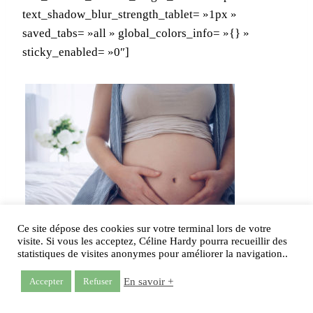
text_shadow_blur_strength_tablet= »1px »
saved_tabs= »all » global_colors_info= »{} »
sticky_enabled= »0″]
,
Ce site dépose des cookies sur votre terminal lors de votre
visite. Si vous les acceptez, Céline Hardy pourra recueillir des
statistiques de visites anonymes pour améliorer la navigation..
La réflexologie périnatale est un accompagnement
spécifique de la femme du désir de grossesse à la
En savoir +
Accepter
Refuser
naissance. Il s’agit d’un accompagnement psycho-