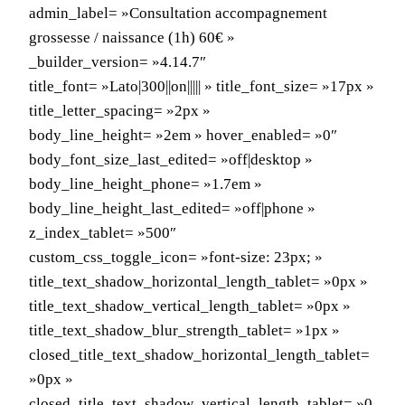
admin_label= »Consultation accompagnement
grossesse / naissance (1h) 60€ »
_builder_version= »4.14.7″
title_font= »Lato|300||on||||| » title_font_size= »17px »
title_letter_spacing= »2px »
body_line_height= »2em » hover_enabled= »0″
body_font_size_last_edited= »off|desktop »
body_line_height_phone= »1.7em »
body_line_height_last_edited= »off|phone »
z_index_tablet= »500″
custom_css_toggle_icon= »font-size: 23px; »
title_text_shadow_horizontal_length_tablet= »0px »
title_text_shadow_vertical_length_tablet= »0px »
title_text_shadow_blur_strength_tablet= »1px »
closed_title_text_shadow_horizontal_length_tablet=
»0px »
closed_title_text_shadow_vertical_length_tablet= »0