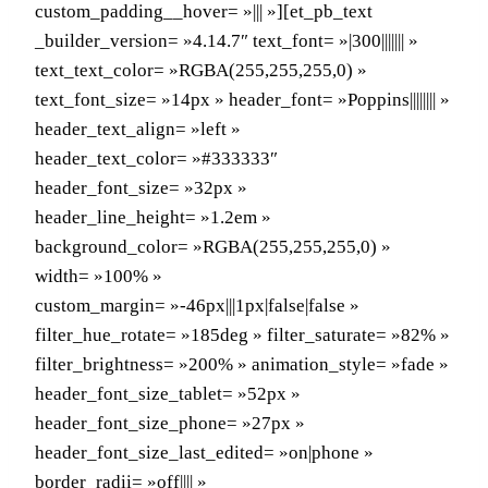
custom_padding__hover= »||| »][et_pb_text
_builder_version= »4.14.7″ text_font= »|300||||||| »
text_text_color= »RGBA(255,255,255,0) »
text_font_size= »14px » header_font= »Poppins|||||||| »
header_text_align= »left »
header_text_color= »#333333″
header_font_size= »32px »
header_line_height= »1.2em »
background_color= »RGBA(255,255,255,0) »
width= »100% »
custom_margin= »-46px|||1px|false|false »
filter_hue_rotate= »185deg » filter_saturate= »82% »
filter_brightness= »200% » animation_style= »fade »
header_font_size_tablet= »52px »
header_font_size_phone= »27px »
header_font_size_last_edited= »on|phone »
border_radii= »off|||| »