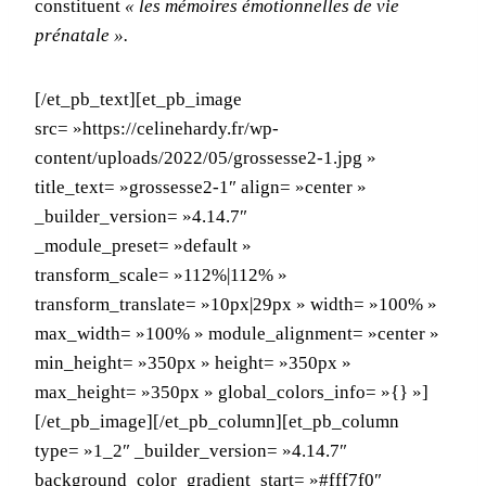
constituent
« les mémoires émotionnelles de vie
prénatale ».
[/et_pb_text][et_pb_image
src= »https://celinehardy.fr/wp-
content/uploads/2022/05/grossesse2-1.jpg »
title_text= »grossesse2-1″ align= »center »
_builder_version= »4.14.7″
_module_preset= »default »
transform_scale= »112%|112% »
transform_translate= »10px|29px » width= »100% »
max_width= »100% » module_alignment= »center »
min_height= »350px » height= »350px »
max_height= »350px » global_colors_info= »{} »]
[/et_pb_image][/et_pb_column][et_pb_column
type= »1_2″ _builder_version= »4.14.7″
background_color_gradient_start= »#fff7f0″