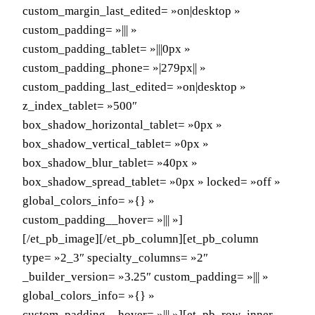
custom_margin_last_edited= »on|desktop »
custom_padding= »||| »
custom_padding_tablet= »|||0px »
custom_padding_phone= »|279px|| »
custom_padding_last_edited= »on|desktop »
z_index_tablet= »500″
box_shadow_horizontal_tablet= »0px »
box_shadow_vertical_tablet= »0px »
box_shadow_blur_tablet= »40px »
box_shadow_spread_tablet= »0px » locked= »off »
global_colors_info= »{} »
custom_padding__hover= »||| »]
[/et_pb_image][/et_pb_column][et_pb_column
type= »2_3″ specialty_columns= »2″
_builder_version= »3.25″ custom_padding= »||| »
global_colors_info= »{} »
custom_padding__hover= »||| »][et_pb_row_inner